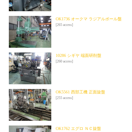
OK1736 オークマ ラジアルボール盤
[265 access]
10286 シギヤ 端面研削盤
[260 access]
OK5561 西部工機 正面旋盤
[255 access]
OK1762 エグロ ＮＣ旋盤