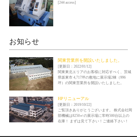
[244 access]
お知らせ
関東営業所を開設いたしました。
[更新日：2022/01/12]
関東東北エリアのお客様に対応すべく、茨城
県坂東市 4,717坪の敷地に展示場2棟（996
坪）の関東営業所を開設いたしました。
HPリニューアル
[更新日：2019/10/22]
ご覧頂きありがとうございます。 株式会社岡
部機械は8250㎡の展示場に常時500台以上の
在庫！ まずは見て下さい！ご連絡下さい！