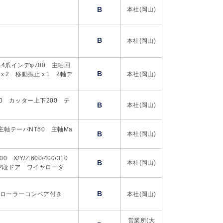
B
本社(岡山)
B
本社(岡山)
 4爪インデφ700 主軸回
B
ｘ2 移動振止ｘ1 2軸デ
本社(岡山)
0 カッター上下200 テ
B
本社(岡山)
60 主軸テーパNT50 主軸Ma
B
本社(岡山)
 X/Y/Z:600/400/310
B
本社(岡山)
面2段ドア ワイヤローダ
B
1mローラーコンベア付き
本社(岡山)
営業所(大