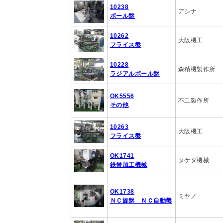
10238
アシナ
ボール盤
10262
大阪機工
フライス盤
10228
森精機製作所
ラジアルボール盤
OK5556
不二製作所
その他
10263
大阪機工
フライス盤
OK1741
タケダ機械
鉄骨加工機械
OK1738
ミヤノ
ＮＣ旋盤 ＮＣ自動盤