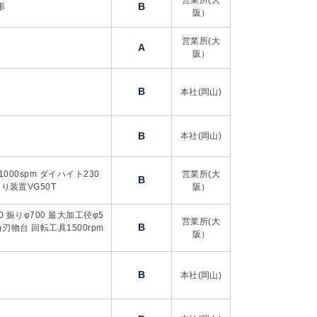
営業所(大
B
形
阪）
営業所(大
A
阪）
B
本社(岡山)
B
本社(岡山)
000spm ダイハイト230
営業所(大
B
り装置VG50T
阪）
410 振りφ700 最大加工径φ5
営業所(大
B
12角刃物台 回転工具1500rpm
阪）
B
本社(岡山)