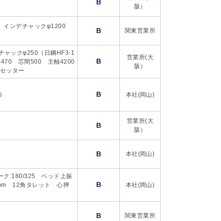
B
阪）
0 インデチャックφ1200
B
関東営業所
チャックφ250（日鋼HF3-1
営業所(大
B
φ470 芯間500 主軸4200
阪）
ルセッター
B
5
本社(岡山)
営業所(大
B
阪）
B
本社(岡山)
ーク:180/325 ベッド上振
B
rpm 12角タレット 心押
本社(岡山)
B
関東営業所