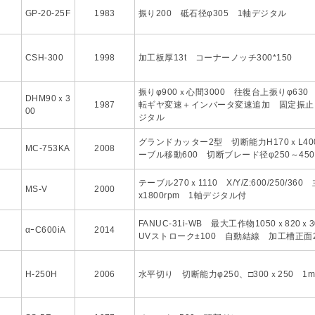
GP-20-25F
1983
振り200 砥石径φ305 1軸デジタル
CSH-300
1998
加工板厚13t コーナーノッチ300*150
振りφ900ｘ心間3000 往復台上振りφ630
DHM90ｘ3
1987
転ギヤ変速＋インバータ変速追加 固定振止
00
ジタル
グランドカッター2型 切断能力H170ｘL40
MC-753KA
2008
ーブル移動600 切断ブレード径φ250～450
テーブル270ｘ1110 X/Y/Z:600/250/3
MS-V
2000
x1800rpm 1軸デジタル付
FANUC-31i-WB 最大工作物1050ｘ820ｘ300
αｰC600iA
2014
UVストローク±100 自動結線 加工槽正
H-250H
2006
水平切り 切断能力φ250、□300ｘ250 