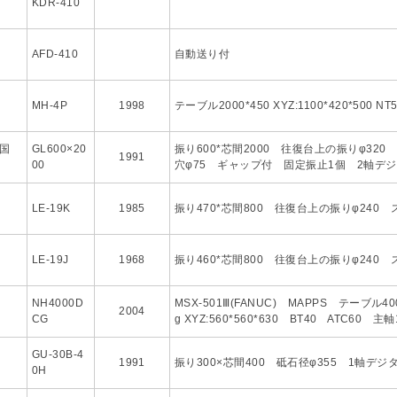
KDR-410
AFD-410
自動送り付
MH-4P
1998
テーブル2000*450 XYZ:1100*420*500 NT
韓国
GL600×20
振り600*芯間2000 往復台上の振りφ320
1991
00
穴φ75 ギャップ付 固定振止1個 2軸デ
LE-19K
1985
振り470*芯間800 往復台上の振りφ240 
LE-19J
1968
振り460*芯間800 往復台上の振りφ240 
NH4000D
MSX-501Ⅲ(FANUC) MAPPS テーブル40
2004
CG
g XYZ:560*560*630 BT40 ATC60 主軸
GU-30B-4
1991
振り300×芯間400 砥石径φ355 1軸デ
0H