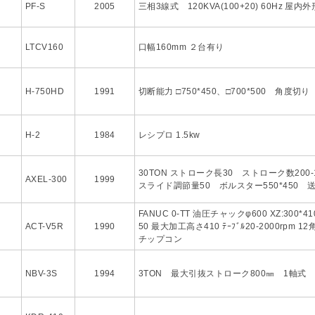
PF-S
2005
三相3線式 120KVA(100+20) 60Hz 屋内外
LTCV160
口幅160mm ２台有り
H-750HD
1991
切断能力 □750*450、□700*500 角度切り
H-2
1984
レシプロ 1.5kw
30TON ストローク長30 ストローク数200-1
AXEL-300
1999
スライド調節量50 ボルスター550*450 送
FANUC 0-TT 油圧チャックφ600 XZ:300*
ACT-V5R
1990
50 最大加工高さ410 ﾃｰﾌﾞﾙ20-2000rpm 
チップコン
NBV-3S
1994
3TON 最大引抜ストローク800㎜ 1軸式