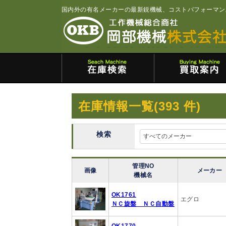
国内外の有名メーカーの最新鋭機械、コストパフォーマン
在庫情報一覧
(393 件)
検索
管理NO
画像
メーカー
機械名
OK1761
エグロ
ＮＣ旋盤 ＮＣ自動盤