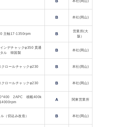
B
本社(岡山)
B
本社(岡山)
営業所(大
B
50 主軸17-1350rpm
阪）
 インデチャックφ350 貫通
B
本社(岡山)
ジタル 韓国製
B
スクロールチャックφ230
本社(岡山)
B
スクロールチャックφ230
本社(岡山)
0*400 2APC 積載400k
A
関東営業所
14000rpm
B
ジタル（切込み改造）
本社(岡山)