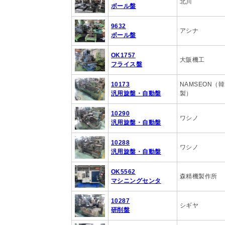
北川
ボール盤
9632
アシナ
ボール盤
OK1757
大阪機工
フライス盤
10173
NAMSEON（
汎用旋盤・自動盤
製）
10290
ワシノ
汎用旋盤・自動盤
10288
ワシノ
汎用旋盤・自動盤
OK5562
森精機製作所
マシニングセンタ
10287
シギヤ
研削盤