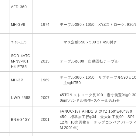
AFD-360
MH-3VⅡ
1974
テーブル380ｘ1650 XYZストローク: 920/
YR3-115
マス定盤650ｘ500ｘH450付き
SCD-4ATC
M-NV-401
2015
テーブルφ600 自動回転テーブル
H4-E785
テーブル360ｘ1650 サブテーブル590ｘ1000
MH-3P
1969
主軸NT50
45TON ストローク長100 定寸装置X軸0-3
UWD-45ⅡS
2007
0mmハンドル操作+スケール合わせ
FANUC-18iTA HD1 ST:XYZ:150*±40*380
450 標準加工径φ34 最大加工長90 SP1 50
BNE-34SY
2001
12角+10角刃物台 チップコンベア バーフィーダー
M 2001年）