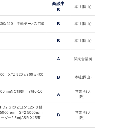
商談中
本社(岡山)
B
B
350/450 主軸テーパNT50
本社(岡山)
B
本社(岡山)
A
関東営業所
 XYZ:920ｘ300ｘ400
B
本社(岡山)
000mmNC制御 Y軸0-10
営業所(大
A
阪）
 HD2 ST:XZ:115*125 Ｂ軸
00rpm SP2 5000rpm
営業所(大
B
2.5m(ASR X45/51
阪）