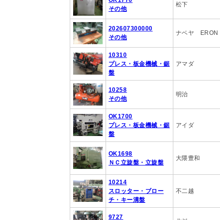
OK1770
松下
その他
202607300000
ナベヤ ERON
その他
10310
プレス・板金機械・鋸
アマダ
盤
10258
明治
その他
OK1700
プレス・板金機械・鋸
アイダ
盤
OK1698
大隈豊和
ＮＣ立旋盤・立旋盤
10214
スロッター・ブロー
不二越
チ・キー溝盤
9727