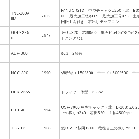
FANUC-0iTD 中空チャックφ250（北川BS3
TNL-100A
2012
00 最大加工径φ165 最大加工長375 主
ⅡM
回転工具付き 右出しチップコン
GOP32X5
振りφ320 芯間500 砥石径φ405*80*φ
1977
0
トタンクなし
ADP-360
φ13 2台有
NCC-300
1990
切断能力:150*300 テーブル500*500 テ
DPK-22A5
ドライヤ一体型 2.2kw
OSP-7000 中空チャック（北川B-208) ZX:
LB-15Ⅱ
1994
上の振りφ340 芯間520 主軸4500rpm
T-55-12
1968
振り550*芯間1200 往復台上の振りφ300