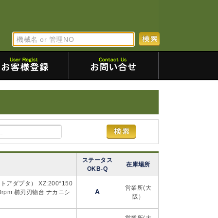
ステータス
在庫場所
OKB-Q
トアダプタ） XZ:200*150
営業所(大
A
0rpm 櫛刃刃物台 ナカニシ
阪）