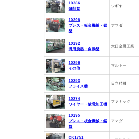
10286
シギヤ
研削盤
10298
プレス・板金機械・鋸
アマダ
盤
10292
大日金属工業
汎用旋盤・自動盤
10296
マルトー
その他
10293
日立精機
フライス盤
10274
ファナック
ワイヤー・放電加工機
10295
プレス・板金機械・鋸
アマダ
盤
OK1751