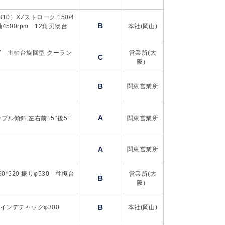
10）XZストローク:150/4
B
軸4500rpm 12角刃物台
本社(岡山)
127 主軸台旋回型 クーラン
営業所(大
C
阪）
B
関東営業所
A
ーブル傾斜:左右前15°後5°
関東営業所
A
関東営業所
260*520 振りφ530 往復台
営業所(大
B
阪）
B
 インデチャックφ300
本社(岡山)