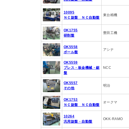
10095
東台精機
ＮＣ旋盤 ＮＣ自動盤
OK1755
豊田工機
研削盤
OK5558
アシナ
ボール盤
OK5559
プレス・板金機械・鋸
NCC
盤
OK5557
明治
その他
OK1753
オークマ
ＮＣ旋盤 ＮＣ自動盤
10264
OKK-RAMO
汎用旋盤・自動盤