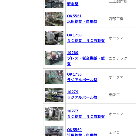
三正製作所
研削盤
OK5561
西部工機
汎用旋盤・自動盤
OK1758
オークマ
ＮＣ旋盤 ＮＣ自動盤
10260
プレス・板金機械・鋸
ニコテック
盤
OK1736
オークマ
ラジアルボール盤
10279
東鉄工
ラジアルボール盤
10277
オークマ
ＮＣ旋盤 ＮＣ自動盤
OK5560
エグロ
汎用旋盤・自動盤