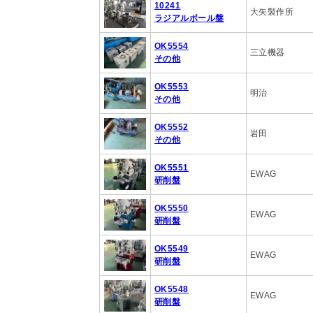
10241
大矢製作所
ラジアルボール盤
OK5554
三立機器
その他
OK5553
明治
その他
OK5552
岩田
その他
OK5551
EWAG
研削盤
OK5550
EWAG
研削盤
OK5549
EWAG
研削盤
OK5548
EWAG
研削盤