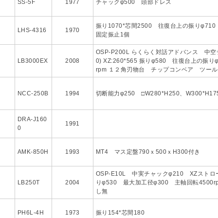
SS-5F
1977
チャックφ500 頭部ドレス
振り1070*芯間2500 往復台上の振りφ71
LHS-4316
1970
固定振止1個
OSP-P200L らくらく対話アドバンス 中空
LB3000EX
2008
0) XZ:260*565 振りφ580 往復台上の振り
rpm １２角刃物台 チップコンベア ツー
NCC-250B
1994
切断能力φ250 □W280*H250、W300*H17
DRA-J160
1991
0
AMK-850H
1993
MT4 マス定盤790ｘ500ｘH300付き
OSP-E10L 中実チャックφ210 XZストロ
LB250T
2004
りφ530 最大加工径φ300 主軸回転4500
し無
PH6L-4H
1973
振り154*芯間180